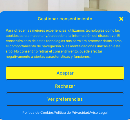
Gestionar consentimiento
Para ofrecer las mejores experiencias, utilizamos tecnologías como las
cookies para almacenar y/o acceder a la información del dispositivo. El
consentimiento de estas tecnologías nos permitirá procesar datos como
el comportamiento de navegación o las identificaciones únicas en este
sitio. No consentir o retirar el consentimiento, puede afectar
negativamente a ciertas características y funciones.
Aceptar
Rechazar
Explora el Mundo con Nosotros y
Ver preferencias
RESERVA TU PLAZA AHORA
Reserva una Aventura Inolvidable
.
WHATSAPP
605 902 902
Política de Cookies
Política de Privacidad
Aviso Legal