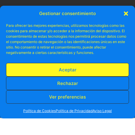
Gestionar consentimiento
Para ofrecer las mejores experiencias, utilizamos tecnologías como las
cookies para almacenar y/o acceder a la información del dispositivo. El
consentimiento de estas tecnologías nos permitirá procesar datos como
el comportamiento de navegación o las identificaciones únicas en este
sitio. No consentir o retirar el consentimiento, puede afectar
negativamente a ciertas características y funciones.
Aceptar
Rechazar
* Todo lo que debes saber para pasarlo bien en Alica
Ver preferencias
RESERVA TU PLAZA AHORA
WHATSAPP
605 902 902
Política de Cookies
Política de Privacidad
Aviso Legal