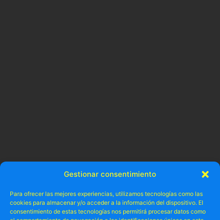
* Todo lo que debes saber para pasarlo bien en Alic
Gestionar consentimiento
Para ofrecer las mejores experiencias, utilizamos tecnologías como las
cookies para almacenar y/o acceder a la información del dispositivo. El
consentimiento de estas tecnologías nos permitirá procesar datos como