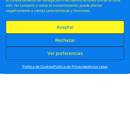
el comportamiento de navegación o las identificaciones únicas en este
sitio. No consentir o retirar el consentimiento, puede afectar
negativamente a ciertas características y funciones.
Aceptar
Rechazar
Ver preferencias
RESERVA TU PLAZA AHORA
WHATSAPP
605 902 902
Política de Cookies
Política de Privacidad
Aviso Legal
No te pierdas nada,
TODO