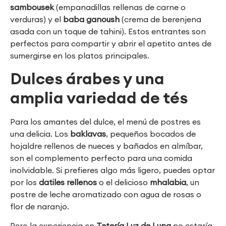
sambousek
(empanadillas rellenas de carne o
verduras) y el
baba ganoush
(crema de berenjena
asada con un toque de tahini). Estos entrantes son
perfectos para compartir y abrir el apetito antes de
sumergirse en los platos principales.
Dulces árabes y una
amplia variedad de tés
Para los amantes del dulce, el menú de postres es
una delicia. Los
baklavas
, pequeños bocados de
hojaldre rellenos de nueces y bañados en almíbar,
son el complemento perfecto para una comida
inolvidable. Si prefieres algo más ligero, puedes optar
por los
datiles rellenos
o el delicioso
mhalabia
, un
postre de leche aromatizado con agua de rosas o
flor de naranjo.
Pero la experiencia en
Tetería Luz de Luna
no estaría