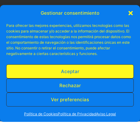
Gestionar consentimiento
Para ofrecer las mejores experiencias, utilizamos tecnologías como las
cookies para almacenar y/o acceder a la información del dispositivo. El
consentimiento de estas tecnologías nos permitirá procesar datos como
el comportamiento de navegación o las identificaciones únicas en este
sitio. No consentir o retirar el consentimiento, puede afectar
negativamente a ciertas características y funciones.
Aceptar
Rechazar
Ver preferencias
RESERVA TU PLAZA AHORA
WHATSAPP
605 902 902
Política de Cookies
Política de Privacidad
Aviso Legal