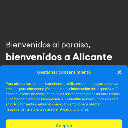
Bienvenidos al paraiso,
bienvenidos a Alicante
Embárcate en experiencias que no olvidarás nunca.
Gestionar consentimiento
Disfruta del mar y de la mejor música abordo de
Para ofrecer las mejores experiencias, utilizamos tecnologías como las
nuestros barcos, conquista los mares en Alicante.
cookies para almacenar y/o acceder a la información del dispositivo. El
consentimiento de estas tecnologías nos permitirá procesar datos como
el comportamiento de navegación o las identificaciones únicas en este
sitio. No consentir o retirar el consentimiento, puede afectar
Ir al Blog
negativamente a ciertas características y funciones.
Aceptar