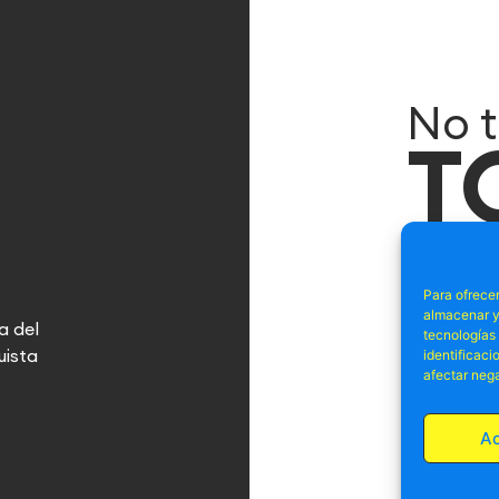
No t
T
el o
Para ofrecer
Suscríbete 
almacenar y/
a del
ofertas, p
tecnologías
uista
identificaci
afectar nega
A