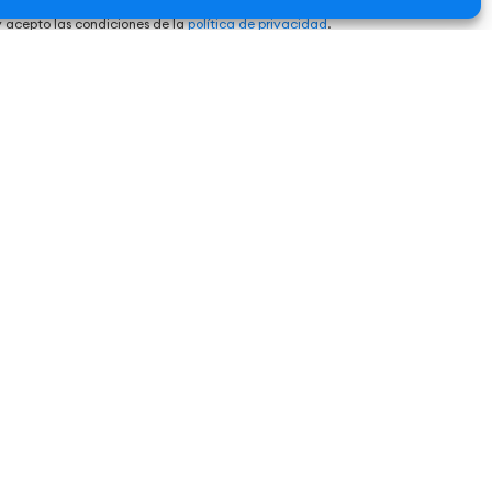
y acepto las condiciones de la
política de privacidad
.
ibir información comercial de productos/servicios.