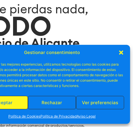
e pierdas nada,
ODO
cio de Alicante
Gestionar consentimiento
a nuestro newslletter y no te pierdas las mejores
 las mejores experiencias, utilizamos tecnologías como las cookies para
romos relacionadas con el ocio en Alicante.
o acceder a la información del dispositivo. El consentimiento de estas
 nos permitirá procesar datos como el comportamiento de navegación o las
ones únicas en este sitio. No consentir o retirar el consentimiento, puede
tivamente a ciertas características y funciones.
ceptar
Rechazar
Ver preferencias
y acepto las condiciones de la
política de privacidad
.
Política de Cookies
Política de Privacidad
Aviso Legal
ibir información comercial de productos/servicios.