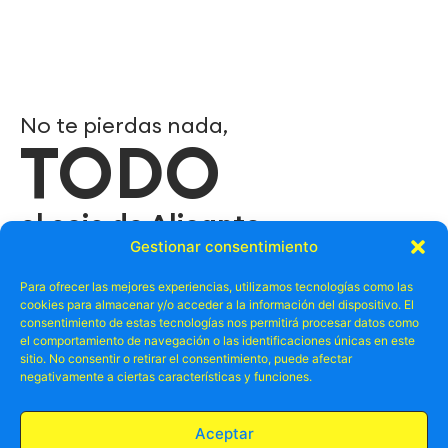
No te pierdas nada,
TODO
el ocio de Alicante
Gestionar consentimiento
Suscríbete a nuestro newslletter y no te pierdas las
Para ofrecer las mejores experiencias, utilizamos tecnologías como las
mejores ofertas, promos relacionadas con el ocio en
cookies para almacenar y/o acceder a la información del dispositivo. El
Alicante.
consentimiento de estas tecnologías nos permitirá procesar datos como
el comportamiento de navegación o las identificaciones únicas en este
sitio. No consentir o retirar el consentimiento, puede afectar
negativamente a ciertas características y funciones.
Aceptar