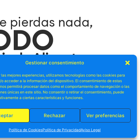
e pierdas nada,
ODO
cio de Alicante
Gestionar consentimiento
a nuestro newslletter y no te pierdas las mejores
 las mejores experiencias, utilizamos tecnologías como las cookies para
romos relacionadas con el ocio en Alicante.
o acceder a la información del dispositivo. El consentimiento de estas
 nos permitirá procesar datos como el comportamiento de navegación o las
ones únicas en este sitio. No consentir o retirar el consentimiento, puede
tivamente a ciertas características y funciones.
ceptar
Rechazar
Ver preferencias
Política de Cookies
Política de Privacidad
Aviso Legal
y acepto las condiciones de la
política de privacidad
.