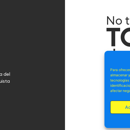
No t
T
el o
Suscríbete 
Para ofrecer
a del
ofertas, p
almacenar y/
tecnologías
uista
identificaci
afectar nega
A
He leído 