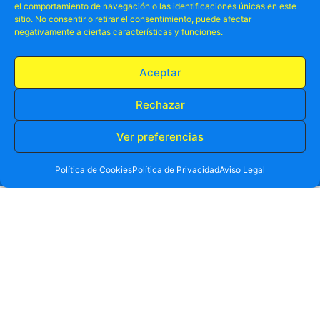
el comportamiento de navegación o las identificaciones únicas en este
sitio. No consentir o retirar el consentimiento, puede afectar
negativamente a ciertas características y funciones.
Fecha prevista para realizar la actividad
Aceptar
Rechazar
Ver preferencias
RESERVA TU PLAZA AHORA
WHATSAPP
605 902 902
Política de Cookies
Política de Privacidad
Aviso Legal
He leído y acepto las condiciones de la
política de privacidad
.
Deseo recibir información comercial de productos/servicios.