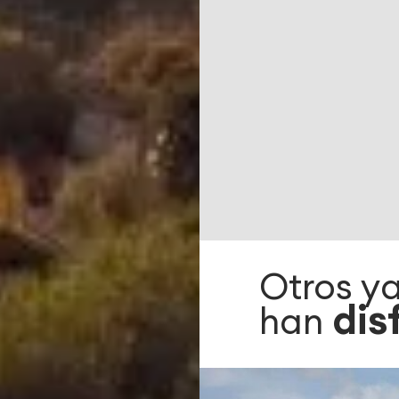
Otros ya
dis
han