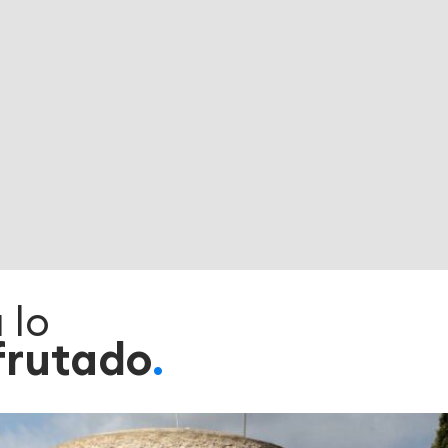
 lo
frutado
.