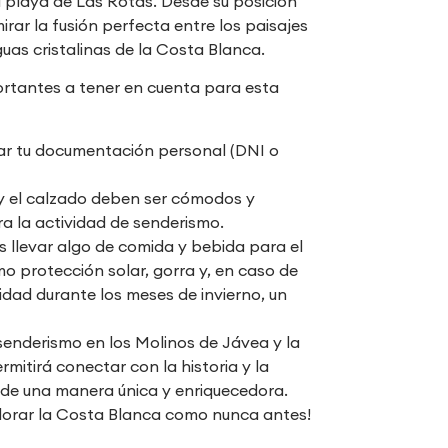
la playa de Las Rotas. Desde su posición
rar la fusión perfecta entre los paisajes
as cristalinas de la Costa Blanca.
rtantes a tener en cuenta para esta
var tu documentación personal (DNI o
y el calzado deben ser cómodos y
a la actividad de senderismo.
levar algo de comida y bebida para el
o protección solar, gorra y, en caso de
ividad durante los meses de invierno, un
senderismo en los Molinos de Jávea y la
rmitirá conectar con la historia y la
 de una manera única y enriquecedora.
lorar la Costa Blanca como nunca antes!