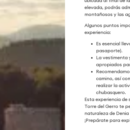
ubicada al final de 
elevada, podrás admi
montañosos y las agu
Algunos puntos impo
experiencia:
Es esencial lle
pasaporte).
La vestimenta 
apropiados par
Recomendamos l
camino, así com
realizar la act
chubasquero.
Esta experiencia de 
Torre del Gerro te pe
naturaleza de Denia
¡Prepárate para exp