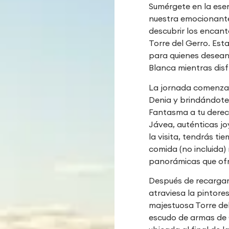
Sumérgete en la esen
nuestra emocionante 
descubrir los encan
Torre del Gerro. Esta
para quienes desean 
Blanca mientras disf
La jornada comenzar
Denia y brindándote
Fantasma a tu derech
Jávea, auténticas jo
la visita, tendrás ti
comida (no incluida) 
panorámicas que ofr
Después de recargar
atraviesa la pintore
majestuosa Torre del
escudo de armas de 