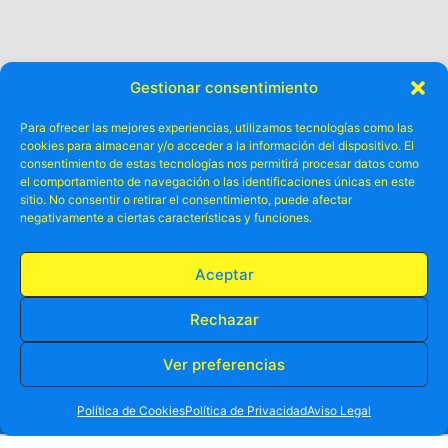
Gestionar consentimiento
Para ofrecer las mejores experiencias, utilizamos tecnologías como las
cookies para almacenar y/o acceder a la información del dispositivo. El
consentimiento de estas tecnologías nos permitirá procesar datos como
Otros ya lo
el comportamiento de navegación o las identificaciones únicas en este
disfrutado
sitio. No consentir o retirar el consentimiento, puede afectar
han
.
negativamente a ciertas características y funciones.
Aceptar
Rechazar
Ver preferencias
RESERVA TU PLAZA AHORA
WHATSAPP
605 902 902
Política de Cookies
Política de Privacidad
Aviso Legal