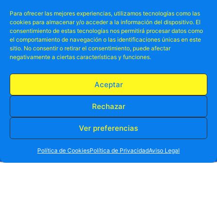
Para ofrecer las mejores experiencias, utilizamos tecnologías como las
cookies para almacenar y/o acceder a la información del dispositivo. El
consentimiento de estas tecnologías nos permitirá procesar datos como
el comportamiento de navegación o las identificaciones únicas en este
sitio. No consentir o retirar el consentimiento, puede afectar
negativamente a ciertas características y funciones.
Aceptar
Rechazar
Ver preferencias
RESERVA TU PLAZA AHORA
WHATSAPP
605 902 902
Política de Cookies
Política de Privacidad
Aviso Legal