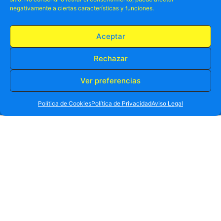
negativamente a ciertas características y funciones.
Aceptar
Rechazar
Ver preferencias
RESERVA TU PLAZA AHORA
WHATSAPP
605 902 902
Política de Cookies
Política de Privacidad
Aviso Legal