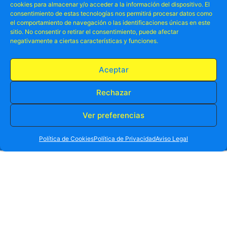
cookies para almacenar y/o acceder a la información del dispositivo. El
consentimiento de estas tecnologías nos permitirá procesar datos como
el comportamiento de navegación o las identificaciones únicas en este
sitio. No consentir o retirar el consentimiento, puede afectar
negativamente a ciertas características y funciones.
Aceptar
* Todo lo que debes saber para pasarlo bien en Alic
Rechazar
Ver preferencias
RESERVA TU PLAZA AHORA
WHATSAPP
605 902 902
Política de Cookies
Política de Privacidad
Aviso Legal