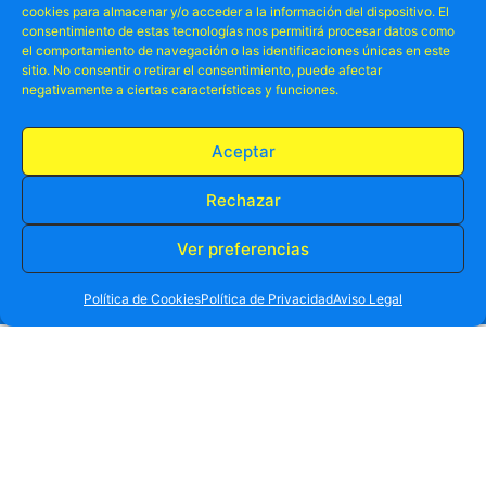
cookies para almacenar y/o acceder a la información del dispositivo. El
consentimiento de estas tecnologías nos permitirá procesar datos como
el comportamiento de navegación o las identificaciones únicas en este
sitio. No consentir o retirar el consentimiento, puede afectar
negativamente a ciertas características y funciones.
Aceptar
Rechazar
Ver preferencias
RESERVA TU PLAZA AHORA
WHATSAPP
605 902 902
Política de Cookies
Política de Privacidad
Aviso Legal