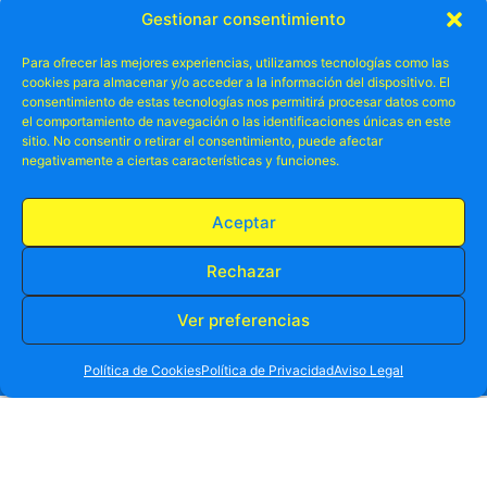
Gestionar consentimiento
Para ofrecer las mejores experiencias, utilizamos tecnologías como las
cookies para almacenar y/o acceder a la información del dispositivo. El
consentimiento de estas tecnologías nos permitirá procesar datos como
el comportamiento de navegación o las identificaciones únicas en este
sitio. No consentir o retirar el consentimiento, puede afectar
negativamente a ciertas características y funciones.
Aceptar
Rechazar
Ver preferencias
RESERVA TU PLAZA AHORA
Otros ya lo
WHATSAPP
605 902 902
Política de Cookies
Política de Privacidad
Aviso Legal
disfrutado
han
.