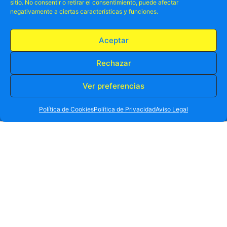
sitio. No consentir o retirar el consentimiento, puede afectar
negativamente a ciertas características y funciones.
Aceptar
Rechazar
Ver preferencias
RESERVA TU PLAZA AHORA
WHATSAPP
605 902 902
Política de Cookies
Política de Privacidad
Aviso Legal
Otros ya lo
disfrutado
han
.