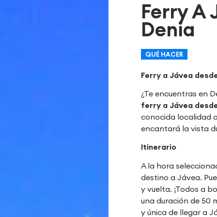
Ferry A
Denia
QUÉ HACER
Ferry a Jávea desd
¿Te encuentras en De
ferry a Jávea desd
conocida localidad a
encantará la vista du
Itinerario
A la hora selecciona
destino a Jávea. Pue
y vuelta. ¡Todos a b
una duración de 50 
y única de llegar a J