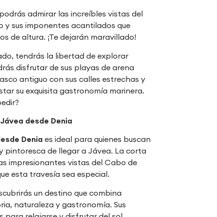
podrás admirar las increíbles vistas del
 y sus imponentes acantilados que
os de altura. ¡Te dejarán maravillado!
o, tendrás la libertad de explorar
drás disfrutar de sus playas de arena
casco antiguo con sus calles estrechas y
tar su exquisita gastronomía marinera.
edir?
a Jávea desde Denia
desde Denia
es ideal para quienes buscan
y pintoresca de llegar a Jávea. La corta
 las impresionantes vistas del Cabo de
e esta travesía sea especial.
escubrirás un destino que combina
ria, naturaleza y gastronomía. Sus
para relajarse y disfrutar del sol,