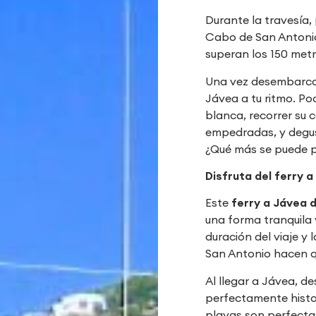
Durante la travesía, 
Cabo de San Antonio
superan los 150 metr
Una vez desembarcad
Jávea a tu ritmo. Po
blanca, recorrer su 
empedradas, y degus
¿Qué más se puede p
Disfruta del ferry 
Este
ferry a Jávea 
una forma tranquila 
duración del viaje y
San Antonio hacen qu
Al llegar a Jávea, d
perfectamente histo
playas son perfectas 