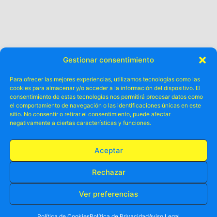
Gestionar consentimiento
Para ofrecer las mejores experiencias, utilizamos tecnologías como las
cookies para almacenar y/o acceder a la información del dispositivo. El
consentimiento de estas tecnologías nos permitirá procesar datos como
el comportamiento de navegación o las identificaciones únicas en este
sitio. No consentir o retirar el consentimiento, puede afectar
negativamente a ciertas características y funciones.
Aceptar
Rechazar
Ver preferencias
RESERVA TU PLAZA AHORA
WHATSAPP
605 902 902
Política de Cookies
Política de Privacidad
Aviso Legal